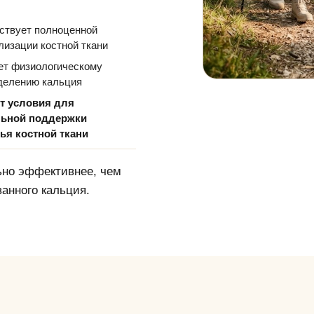
ствует полноценной
лизации костной ткани
ет физиологическому
делению кальция
т условия для
льной поддержки
ья костной ткани
ьно эффективнее, чем
анного кальция.