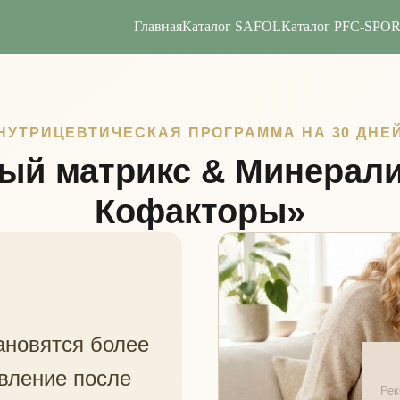
Главная
Каталог SAFOL
Каталог PFC-SPO
НУТРИЦЕВТИЧЕСКАЯ ПРОГРАММА НА 30 ДНЕ
ый матрикс & Минерали
Кофакторы»
тановятся более
вление после
Рек