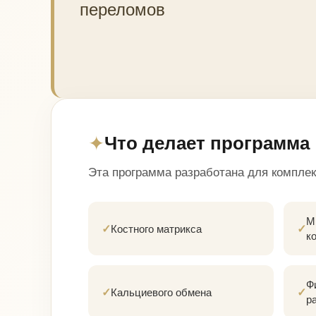
переломов
✦
Что делает программа
Эта программа разработана для компле
М
✓
Костного матрикса
✓
к
Ф
✓
Кальциевого обмена
✓
р