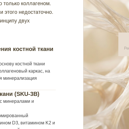
о только коллагеном.
и этого недостаточно.
инципу двух
ния костной ткани
Ре
снову костной ткани
оллагеновый каркас, на
ая минерализация
кани (SKU-3B)
с минералами и
рмированный
мином D3, витамином K2 и