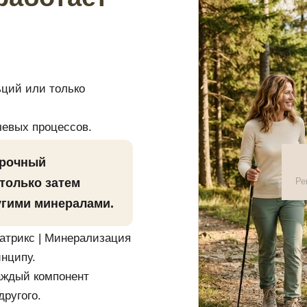
ьций или только
чевых процессов.
прочный
 только затем
Ре
угими минералами.
атрикс | Минерализация
инципу.
аждый компонент
другого.