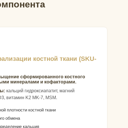
омпонента
ализации костной ткани (SKU-
асыщение сформированного костного
ыми минералами и кофакторами.
ы:
кальций гидроксиапатит, магний
D3, витамин K2 MK-7, MSM.
ой плотности костной ткани
го обмена
пределение кальция