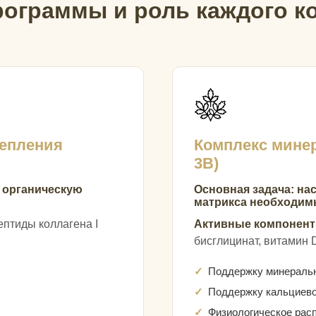
рограммы и роль каждого к
репления
Комплекс минер
3B)
 органическую
Основная задача: н
матрикса необходим
птиды коллагена I
Активные компонент
бисглицинат, витамин 
Поддержку минеральн
Поддержку кальциево
Физиологическое рас