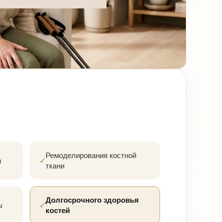
Ремоделирования костной
и
✓
ткани
Долгосрочного здоровья
ы
✓
костей