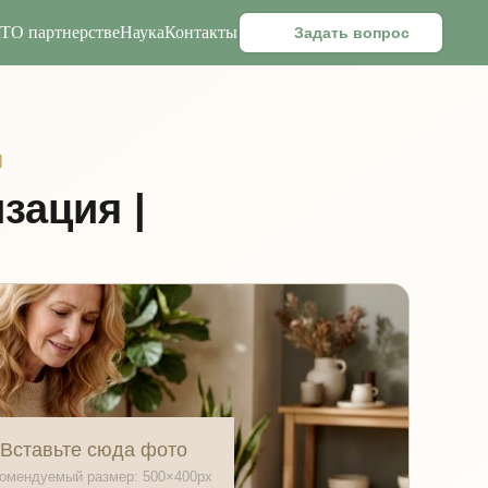
RT
О партнерстве
Наука
Контакты
Задать вопрос
Й
зация |
Вставьте сюда фото
омендуемый размер: 500×400px