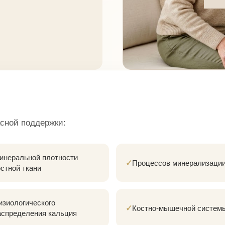
ксной поддержки:
инеральной плотности
✓
Процессов минерализаци
остной ткани
изиологического
✓
Костно-мышечной систем
аспределения кальция